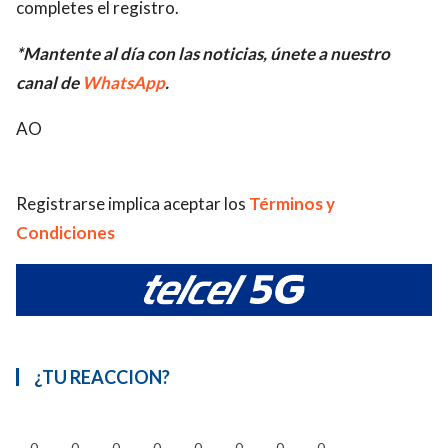
completes el registro.
*Mantente al día con las noticias, únete a nuestro
canal de
WhatsApp
.
AO
Registrarse implica aceptar los
Términos y
Condiciones
¿TU REACCION?
0
0
0
0
0
0
0
0