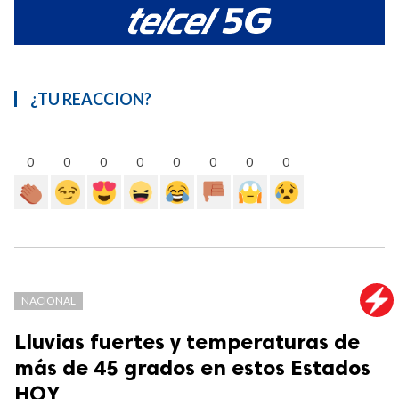
¿TU REACCION?
0
0
0
0
0
0
0
0
NACIONAL
Lluvias fuertes y temperaturas de
más de 45 grados en estos Estados
HOY