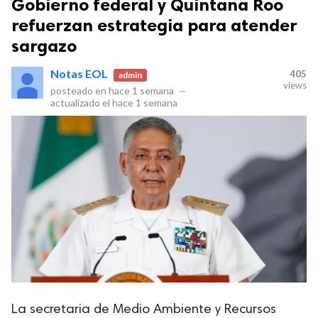
Gobierno federal y Quintana Roo
refuerzan estrategia para atender
sargazo
Notas EOL
405
admin
views
posteado en
hace 1 semana
—
actualizado el
hace 1 semana
La secretaria de Medio Ambiente y Recursos