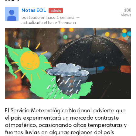
Notas EOL
180
admin
views
posteado en
hace 1 semana
—
actualizado el
hace 1 semana
El Servicio Meteorológico Nacional advierte que
el país experimentará un marcado contraste
atmosférico, ocasionando altas temperaturas y
fuertes lluvias en algunas regiones del país