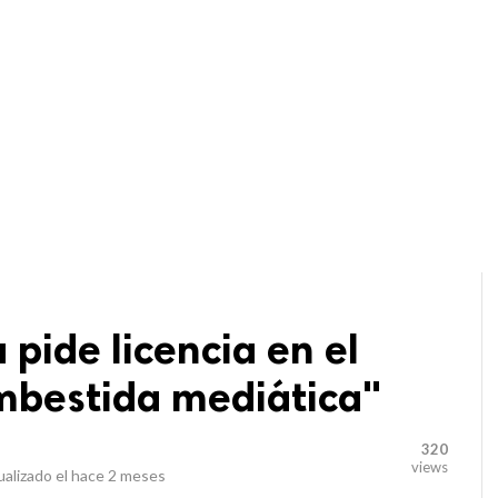
 pide licencia en el
mbestida mediática"
320
views
alizado el
hace 2 meses