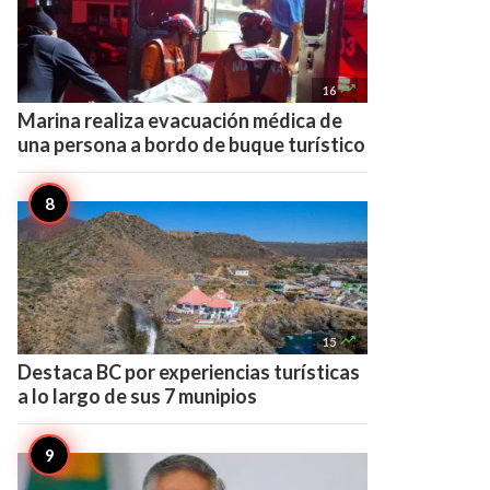

16
Marina realiza evacuación médica de
una persona a bordo de buque turístico

15
Destaca BC por experiencias turísticas
a lo largo de sus 7 munipios