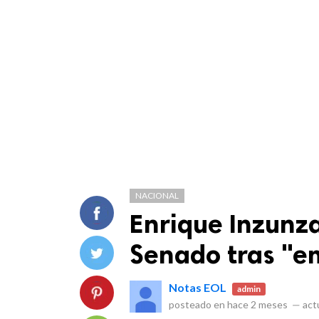
NACIONAL
Enrique Inzunza
Senado tras "e
Notas EOL
admin
posteado en
hace 2 meses
—
actu