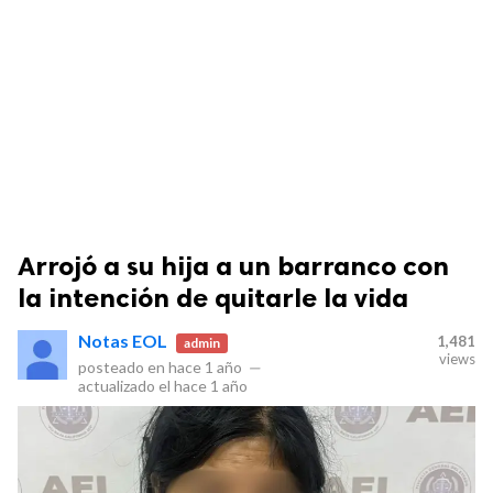
Arrojó a su hija a un barranco con
la intención de quitarle la vida
Notas EOL
1,481
admin
views
posteado en
hace 1 año
—
actualizado el
hace 1 año