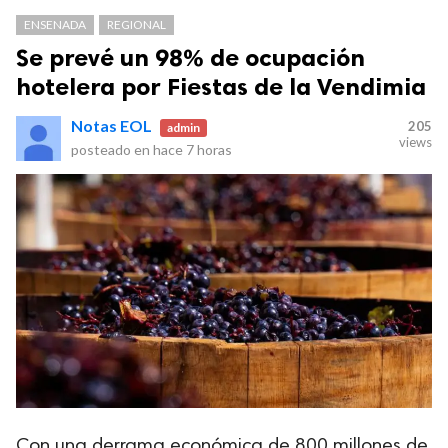
ENSENADA
REGIONAL
Se prevé un 98% de ocupación
hotelera por Fiestas de la Vendimia
Notas EOL
205
admin
views
posteado en
hace 7 horas
Con una derrama económica de 800 millones de