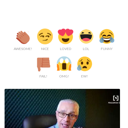
AWESOME!
NICE
LOVED
LOL
FUNNY
FAIL!
OMG!
EW!