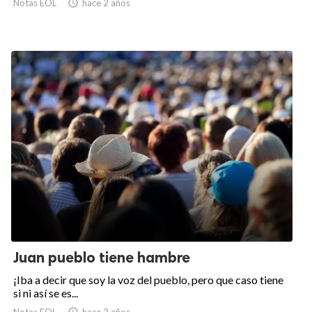
Notas EOL

hace 2 años
Juan pueblo tiene hambre
¡Iba a decir que soy la voz del pueblo, pero que caso tiene
si ni así se es...
Notas EOL

hace 2 años