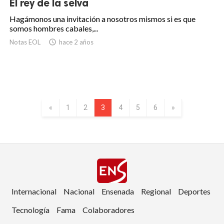
El rey de la selva
Hagámonos una invitación a nosotros mismos si es que
somos hombres cabales,...
Notas EOL

hace 2 años
«
1
2
3
4
5
6
»
Internacional
Nacional
Ensenada
Regional
Deportes
Tecnología
Fama
Colaboradores