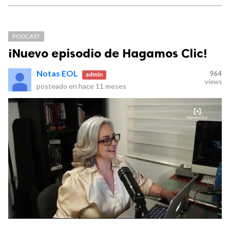
PODCAST
¡Nuevo episodio de Hagamos Clic!
Notas EOL
964
admin
views
posteado en
hace 11 meses