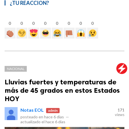
¿TU REACCION?
0
0
0
0
0
0
0
0
NACIONAL
Lluvias fuertes y temperaturas de
más de 45 grados en estos Estados
HOY
Notas EOL
171
admin
views
posteado en
hace 6 días
—
actualizado el
hace 6 días