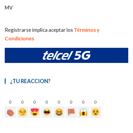
MV
Registrarse implica aceptar los
Términos y
Condiciones
¿TU REACCION?
0
0
0
0
0
0
0
0