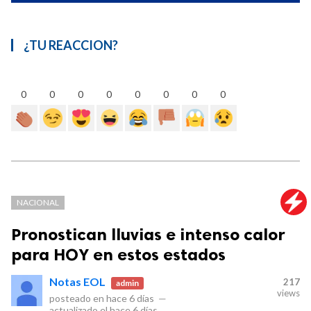
¿TU REACCION?
0
0
0
0
0
0
0
0
NACIONAL
Pronostican lluvias e intenso calor
para HOY en estos estados
Notas EOL
217
admin
views
posteado en
hace 6 días
—
actualizado el
hace 6 días