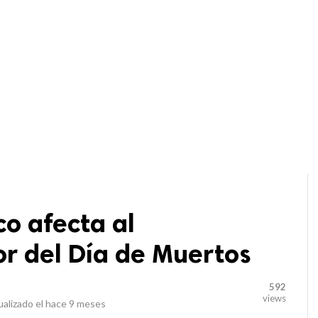
o afecta al
or del Día de Muertos
592
views
alizado el
hace 9 meses