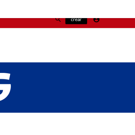
FAMA
COLABORADORES


crear