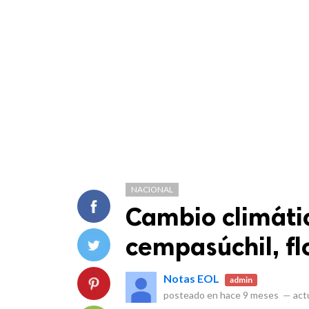
NACIONAL
Cambio climátic
cempasúchil, fl
Notas EOL
admin
posteado en
hace 9 meses
—
actu