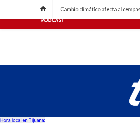
INTERNACIONAL
NACIONAL
ENS

Cambio climático afecta al cempasú
PODCAST

Hora local en Tijuana: