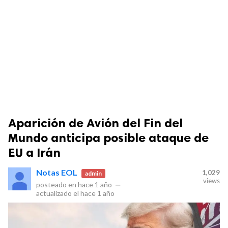
Aparición de Avión del Fin del
Mundo anticipa posible ataque de
EU a Irán
Notas EOL
1,029
admin
views
posteado en
hace 1 año
—
actualizado el
hace 1 año