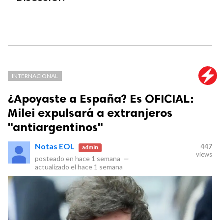
INTERNACIONAL
¿Apoyaste a España? Es OFICIAL:
Milei expulsará a extranjeros
"antiargentinos"
Notas EOL
447
admin
views
posteado en
hace 1 semana
—
actualizado el
hace 1 semana