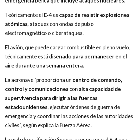
emergencia bélica que incluye ataques nucleares.
Teóricamente el
E-4
es
capaz de resistir explosiones
atómicas,
ataques con ondas de pulso
electromagnético o ciberataques.
El avión, que puede cargar combustible en pleno vuelo,
técnicamente está
diseñado para permanecer en el
aire durante una semana entera.
La aeronave "proporciona un
centro de comando,
control y comunicaciones
con
alta capacidad de
supervivencia para dirigir a las fuerzas
estadounidenses
, ejecutar órdenes de guerra de
emergencia y coordinar las acciones de las autoridades
civiles", según explica la Fuerza Aérea.
La web de verificación Snopes asegura que el
E-4
que