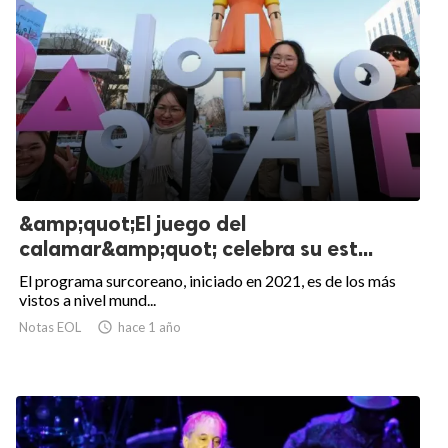
&amp;quot;El juego del
calamar&amp;quot; celebra su est...
El programa surcoreano, iniciado en 2021, es de los más
vistos a nivel mund...
Notas EOL

hace 1 año