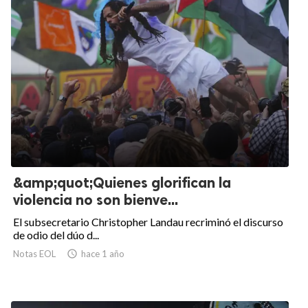
&amp;quot;Quienes glorifican la
violencia no son bienve...
El subsecretario Christopher Landau recriminó el discurso
de odio del dúo d...
Notas EOL

hace 1 año