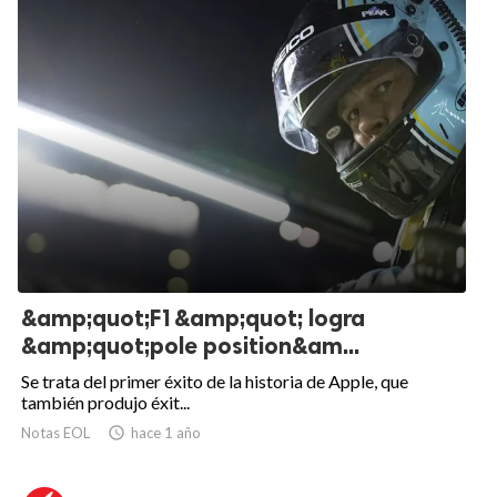
&amp;quot;F1&amp;quot; logra
&amp;quot;pole position&am...
Se trata del primer éxito de la historia de Apple, que
también produjo éxit...
Notas EOL

hace 1 año