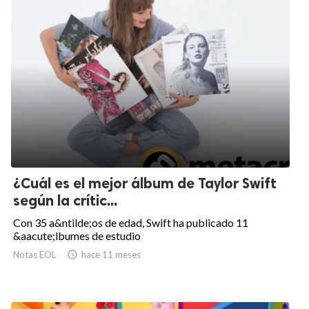
¿Cuál es el mejor álbum de Taylor Swift
según la crític...
Con 35 a&ntilde;os de edad, Swift ha publicado 11
&aacute;lbumes de estudio
Notas EOL

hace 11 meses