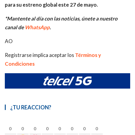
para su estreno global este 27 de mayo.
*Mantente al día con las noticias, únete a nuestro
canal de
WhatsApp
.
AO
Registrarse implica aceptar los
Términos y
Condiciones
¿TU REACCION?
0
0
0
0
0
0
0
0