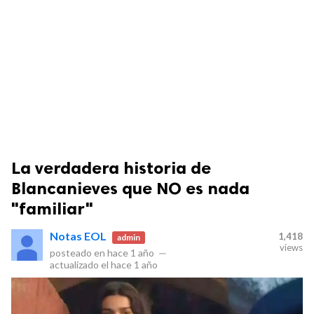
La verdadera historia de
Blancanieves que NO es nada
"familiar"
Notas EOL
1,418
admin
views
posteado en
hace 1 año
—
actualizado el
hace 1 año