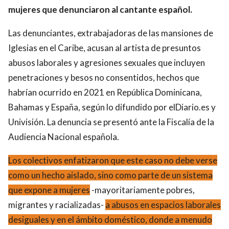
mujeres que denunciaron al cantante español.
Las denunciantes, extrabajadoras de las mansiones de
Iglesias en el Caribe, acusan al artista de presuntos
abusos laborales y agresiones sexuales que incluyen
penetraciones y besos no consentidos, hechos que
habrían ocurrido en 2021 en República Dominicana,
Bahamas y España, según lo difundido por elDiario.es y
Univisión. La denuncia se presentó ante la Fiscalía de la
Audiencia Nacional española.
Los colectivos enfatizaron que este caso no debe verse
como un hecho aislado, sino como parte de un sistema
que expone a mujeres
-mayoritariamente pobres,
migrantes y racializadas-
a abusos en espacios laborales
desiguales y en el ámbito doméstico, donde a menudo