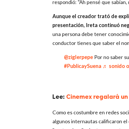
respondió: "Ah pensé que sabían, m
Aunque el creador trató de explic
presentación, Ireta continuó ne
una persona debe tener conocimie
conductor tienes que saber el nomb
@ziglerpepe
Por no saber
#PublicaySuena
♬ sonido or
Lee:
Cinemex regalará un a
Como es costumbre en redes social
algunos internautas calificaron 