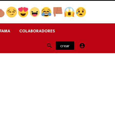
FAMA
COLABORADORES


crear