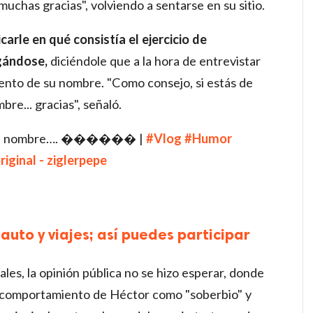
uchas gracias", volviendo a sentarse en su sitio.
arle en qué consistía el ejercicio de
gándose,
diciéndole que a la hora de entrevistar
nto de su nombre. "Como consejo, si estás de
re... gracias", señaló.
 su nombre…. ������ |
#Vlog
#Humor
iginal - ziglerpepe
uto y viajes; así puedes participar
es, la opinión pública no se hizo esperar, donde
el comportamiento de Héctor como "soberbio" y