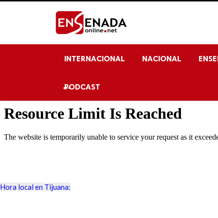
INTERNACIONAL
NACIONAL
ENS
PODCAST

Hora local en Tijuana: