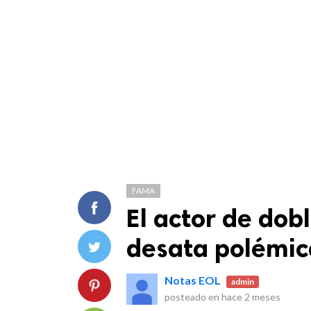
FAMA
El actor de dobl
desata polémica
Notas EOL
admin
posteado en
hace 2 meses