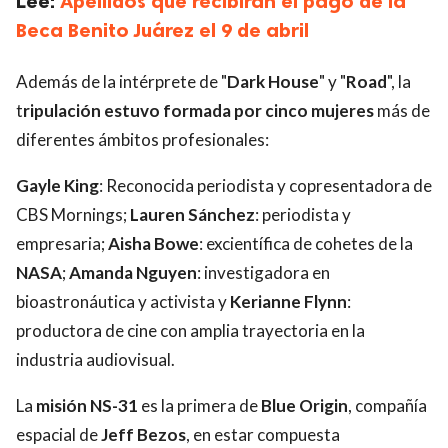
Lee:
Apellidos que recibirán el pago de la
Beca Benito Juárez el 9 de abril
Además de la intérprete de "
Dark House
" y "
Road
", la
t
ripulación estuvo formada por cinco mujeres
más de
diferentes ámbitos profesionales:
Gayle King
: Reconocida periodista y copresentadora de
CBS Mornings;
Lauren Sánchez
: periodista y
empresaria;
Aisha Bowe
: excientífica de cohetes de la
NASA
;
Amanda Nguyen
: investigadora en
bioastronáutica y activista y
Kerianne Flynn
:
productora de cine con amplia trayectoria en la
industria audiovisual.
La
misión NS-31
es la primera de
Blue Origin
, compañía
espacial de
Jeff Bezos
, en estar compuesta