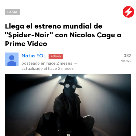
FAMA
Llega el estreno mundial de
"Spider-Noir" con Nicolas Cage a
Prime Video
Notas EOL
382
admin
views
posteado en
hace 2 meses
—
actualizado el
hace 2 meses