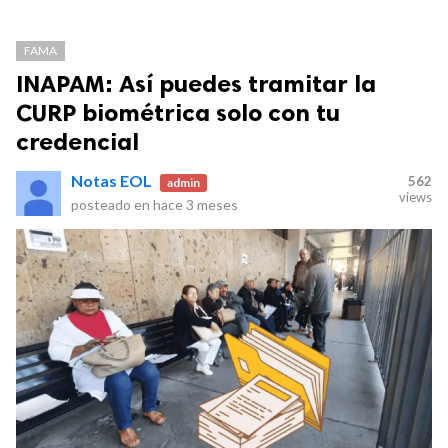
FAMA
INAPAM: Así puedes tramitar la
CURP biométrica solo con tu
credencial
Notas EOL
562
admin
views
posteado en
hace 3 meses