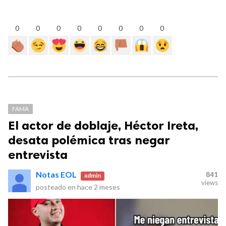
0
0
0
0
0
0
0
0
FAMA
El actor de doblaje, Héctor Ireta,
desata polémica tras negar
entrevista
Notas EOL
841
admin
views
posteado en
hace 2 meses