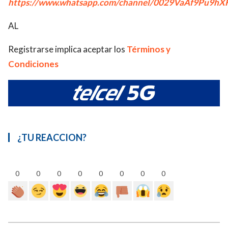
https://www.whatsapp.com/channel/0029VaAf9Pu9hX
AL
Registrarse implica aceptar los
Términos y
Condiciones
¿TU REACCION?
0
0
0
0
0
0
0
0