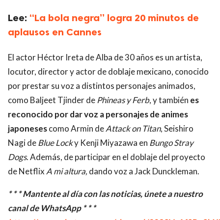
Lee:
“La bola negra” logra 20 minutos de
aplausos en Cannes
El actor Héctor Ireta de Alba de 30 años es un artista,
locutor, director y actor de doblaje mexicano, conocido
por prestar su voz a distintos personajes animados,
como Baljeet Tjinder de
Phineas y Ferb
, y también
es
reconocido por dar voz a personajes de animes
japoneses
como Armin de
Attack on Titan
, Seishiro
Nagi de
Blue Lock
y Kenji Miyazawa en
Bungo Stray
Dogs
. Además, de participar en el doblaje del proyecto
de Netflix
A mi altura,
dando voz a Jack Dunckleman.
* * * Mantente al día con las noticias, únete a nuestro
canal de WhatsApp * * *