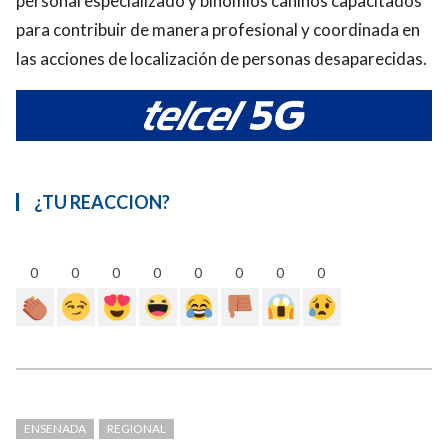
personal especializado y binomios caninos capacitados
para contribuir de manera profesional y coordinada en
las acciones de localización de personas desaparecidas.
¿TU REACCION?
0
0
0
0
0
0
0
0
ENSENADA
REGIONAL