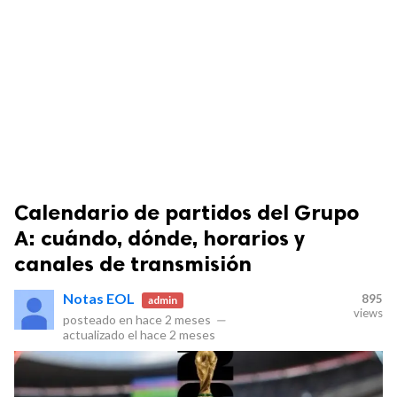
Calendario de partidos del Grupo
A: cuándo, dónde, horarios y
canales de transmisión
Notas EOL
895
admin
views
posteado en
hace 2 meses
—
actualizado el
hace 2 meses