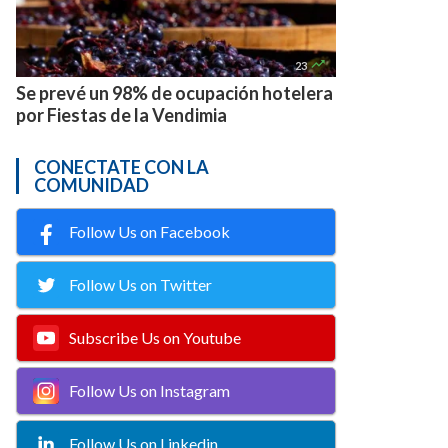

23
Se prevé un 98% de ocupación hotelera
por Fiestas de la Vendimia
CONECTATE CON LA
COMUNIDAD
Follow Us on Facebook
Follow Us on Twitter
Subscribe Us on Youtube
Follow Us on Instagram
Follow Us on Linkedin