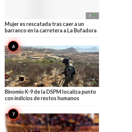

3
Mujer es rescatada tras caer a un
barranco en la carretera a La Bufadora

19
Binomio K-9 de la DSPM localiza punto
con indicios de restos humanos