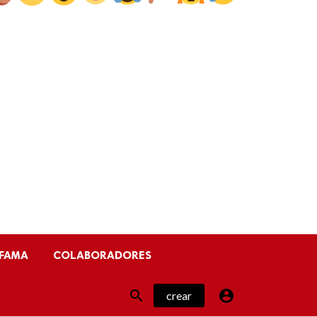
FAMA
COLABORADORES


crear