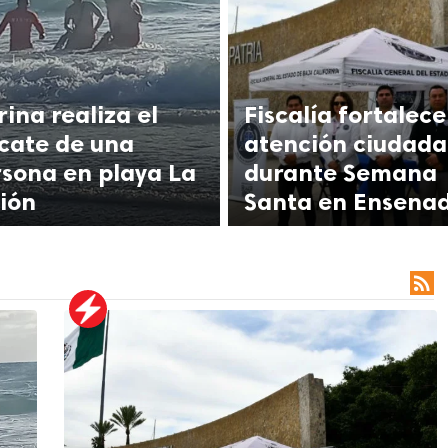
ina realiza el
Fiscalía fortalece
cate de una
atención ciudad
sona en playa La
durante Semana
ión
Santa en Ensena
